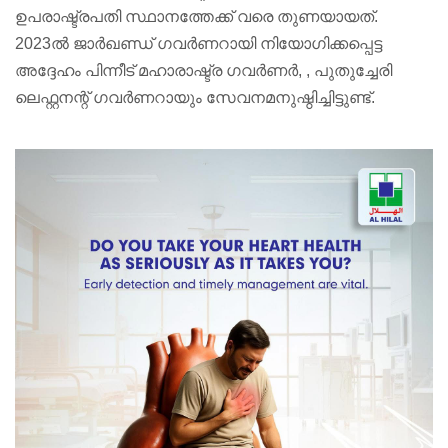
ഉപരാഷ്ട്രപതി സ്ഥാനത്തേക്ക് വരെ തുണയായത്.
2023ൽ ജാർഖണ്ഡ് ഗവർണറായി നിയോഗിക്കപ്പെട്ട
അദ്ദേഹം പിന്നീട് മഹാരാഷ്ട്ര ഗവര്‍ണർ, , പുതുച്ചേരി
ലെഫ്റ്റനന്റ് ഗവര്‍ണറായും സേവനമനുഷ്ഠിച്ചിട്ടുണ്ട്.