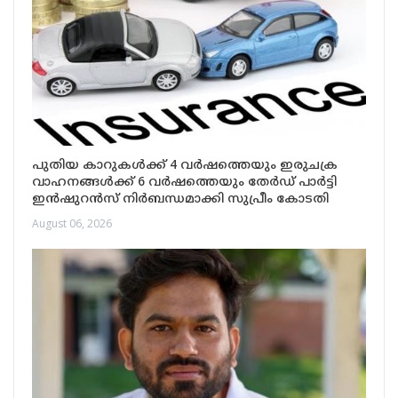
പുതിയ കാറുകൾക്ക് 4 വർഷത്തെയും ഇരുചക്ര
വാഹനങ്ങൾക്ക് 6 വർഷത്തെയും തേർഡ് പാർട്ടി
ഇൻഷുറൻസ് നിർബന്ധമാക്കി സുപ്രീം കോടതി
August 06, 2026