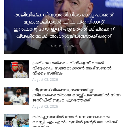
രാജിയില്ല, വിവാദത്തിനിടെ മാപ്പു പറഞ്ഞ്
മുഖംരക്ഷിക്കാൻ ഫിഫ പ്രസിഡന്റ്
ഇൻഫാന്റിനോ; ഇനി ആവർത്തിക്കില്ലെന്ന്
വ്യക്തമാക്കി അംഗരാജ്യങ്ങൾക്ക് കത്ത്
August 06, 2026
പ്രതിഫല തർക്കം: വിനീഷ്യസ് റയൽ
വിട്ടേക്കും; സ്വന്തമാക്കാൻ ആഴ്സണൽ
നീക്കം സജീവം
August 03, 2026
ഫിറ്റ്നസ് വീണ്ടെടുക്കാനായില്ല:
ശ്രീലങ്കക്കെതിരായ ടെസ്റ്റ് പരമ്പരയിൽ നിന്ന്
ജസ്പ്രീത് ബുംറ പുറത്തേക്ക്
August 02, 2026
തിരിച്ചുവരവിൽ ഗോൾ നേടാനാകാതെ
മെസ്സി; എം.എൽ.എസിൽ ഇന്റർ മയാമിക്ക്