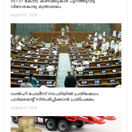
557.51 കോടി; കണക്കുകൾ പുറത്തുവിട്ട്
വിദേശകാര്യ മന്ത്രാലയം
August 07, 2026
ഡൽഹി പോലീസ് നടപടിയിൽ പ്രതിഷേധം:
പാർലമെന്റ് സ്തംഭിപ്പിക്കാൻ പ്രതിപക്ഷം
August 07, 2026