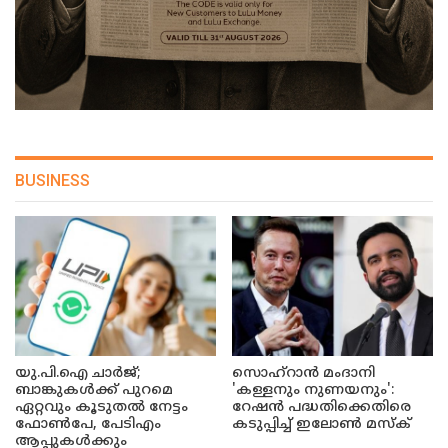
BUSINESS
യു.പി.ഐ ചാർജ്;
സൊഹ്റാൻ മംദാനി
ബാങ്കുകൾക്ക് പുറമെ
'കള്ളനും നുണയനും':
ഏറ്റവും കൂടുതൽ നേട്ടം
റേഷൻ പദ്ധതിക്കെതിരെ
ഫോൺപേ, പേടിഎം
കടുപ്പിച്ച് ഇലോൺ മസ്ക്
ആപ്പുകൾക്കും