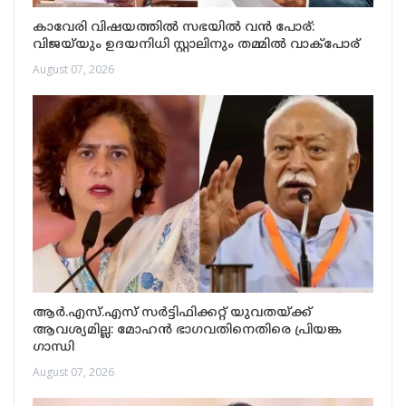
കാവേരി വിഷയത്തിൽ സഭയിൽ വൻ പോര്:
വിജയ്‌യും ഉദയനിധി സ്റ്റാലിനും തമ്മിൽ വാക്പോര്
August 07, 2026
ആർ.എസ്.എസ് സർട്ടിഫിക്കറ്റ് യുവതയ്ക്ക്
ആവശ്യമില്ല: മോഹൻ ഭാഗവതിനെതിരെ പ്രിയങ്ക
ഗാന്ധി
August 07, 2026