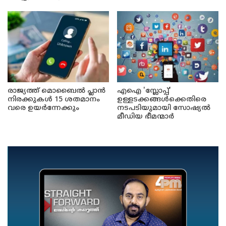
രാജ്യത്ത് മൊബൈൽ പ്ലാൻ
എഐ 'സ്ലോപ്പ്'
നിരക്കുകൾ 15 ശതമാനം
ഉള്ളടക്കങ്ങൾക്കെതിരെ
വരെ ഉയർന്നേക്കും
നടപടിയുമായി സോഷ്യൽ
മീഡിയ ഭീമന്മാർ