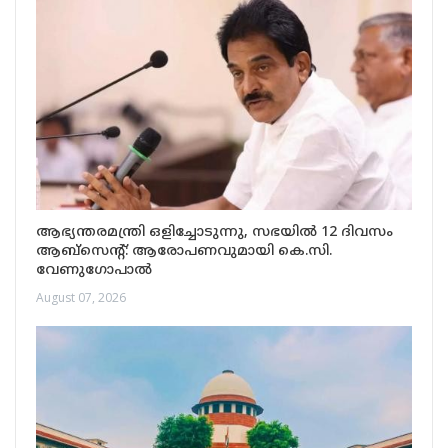
ആഭ്യന്തരമന്ത്രി ഒളിച്ചോടുന്നു, സഭയിൽ 12 ദിവസം
ആബ്‌സെന്റ്: ആരോപണവുമായി കെ.സി.
വേണുഗോപാൽ
August 07, 2026