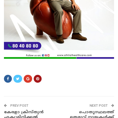
swdasd
PREV POST
NEXT POST
കേരളാ ക്രിസ്ത്യൻ
പൊതുസ്ഥലത്ത്
എക്യൂമിനിക്കൽ
തെരുവ് നായകൾക്ക്