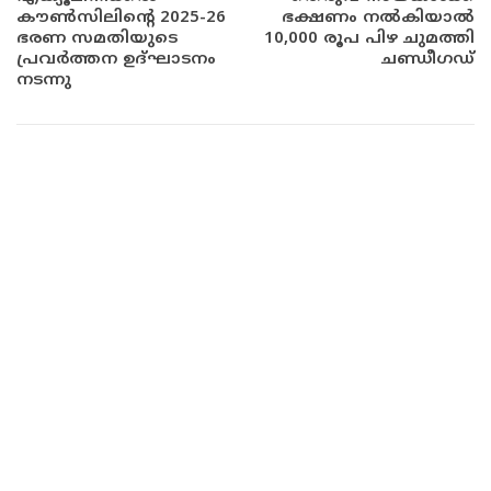
കൗൺസിലിന്റെ 2025-26
ഭക്ഷണം നൽകിയാൽ
ഭരണ സമതിയുടെ
10,000 രൂപ പിഴ ചുമത്തി
പ്രവർത്തന ഉദ്ഘാടനം
ചണ്ഡീഗഡ്
നടന്നു