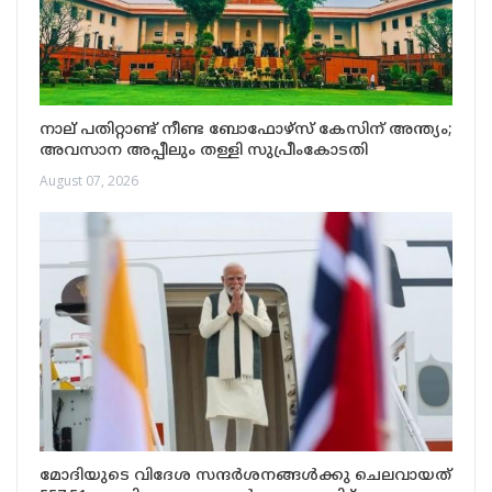
നാല് പതിറ്റാണ്ട് നീണ്ട ബോഫോഴ്സ് കേസിന് അന്ത്യം;
അവസാന അപ്പീലും തള്ളി സുപ്രീംകോടതി
August 07, 2026
മോദിയുടെ വിദേശ സന്ദർശനങ്ങൾക്കു ചെലവായത്