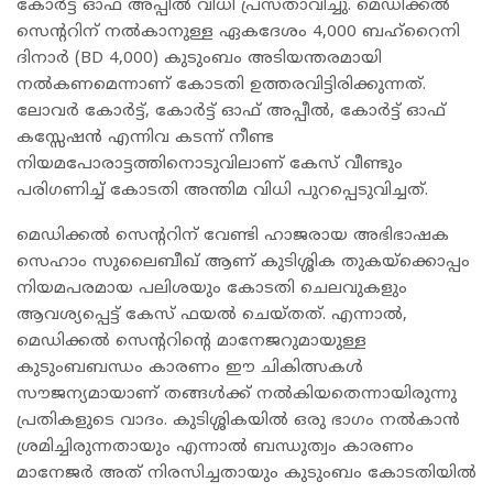
കോർട്ട് ഓഫ് അപ്പീൽ വിധി പ്രസ്താവിച്ചു. മെഡിക്കൽ
സെന്ററിന് നൽകാനുള്ള ഏകദേശം 4,000 ബഹ്റൈനി
ദിനാർ (BD 4,000) കുടുംബം അടിയന്തരമായി
നൽകണമെന്നാണ് കോടതി ഉത്തരവിട്ടിരിക്കുന്നത്.
ലോവർ കോർട്ട്, കോർട്ട് ഓഫ് അപ്പീൽ, കോർട്ട് ഓഫ്
കസ്സേഷൻ എന്നിവ കടന്ന് നീണ്ട
നിയമപോരാട്ടത്തിനൊടുവിലാണ് കേസ് വീണ്ടും
പരിഗണിച്ച് കോടതി അന്തിമ വിധി പുറപ്പെടുവിച്ചത്.
മെഡിക്കൽ സെന്ററിന് വേണ്ടി ഹാജരായ അഭിഭാഷക
സെഹാം സുലൈബീഖ് ആണ് കുടിശ്ശിക തുകയ്ക്കൊപ്പം
നിയമപരമായ പലിശയും കോടതി ചെലവുകളും
ആവശ്യപ്പെട്ട് കേസ് ഫയൽ ചെയ്തത്. എന്നാൽ,
മെഡിക്കൽ സെന്ററിന്റെ മാനേജറുമായുള്ള
കുടുംബബന്ധം കാരണം ഈ ചികിത്സകൾ
സൗജന്യമായാണ് തങ്ങൾക്ക് നൽകിയതെന്നായിരുന്നു
പ്രതികളുടെ വാദം. കുടിശ്ശികയിൽ ഒരു ഭാഗം നൽകാൻ
ശ്രമിച്ചിരുന്നതായും എന്നാൽ ബന്ധുത്വം കാരണം
മാനേജർ അത് നിരസിച്ചതായും കുടുംബം കോടതിയിൽ