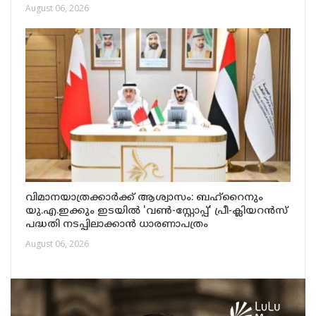
August 06, 2026
വിമാനയാത്രക്കാർക്ക് ആശ്വാസം: ബഹ്‌റൈനും
യു.എ.ഇക്കും ഇടയിൽ 'വൺ-സ്റ്റോപ്പ്' പ്രീ-ക്ലിയറൻസ്
പദ്ധതി നടപ്പിലാക്കാൻ ധാരണാപത്രം
August 06, 2026