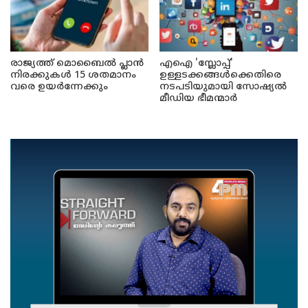
രാജ്യത്ത് മൊബൈൽ പ്ലാൻ
എഐ 'സ്ലോപ്പ്'
നിരക്കുകൾ 15 ശതമാനം
ഉള്ളടക്കങ്ങൾക്കെതിരെ
വരെ ഉയർന്നേക്കും
നടപടിയുമായി സോഷ്യൽ
മീഡിയ ഭീമന്മാർ