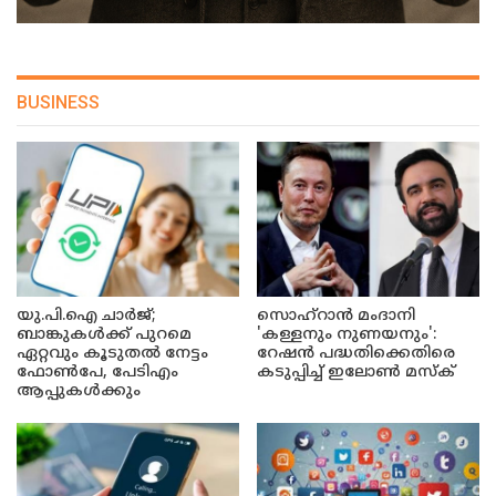
BUSINESS
യു.പി.ഐ ചാർജ്;
സൊഹ്റാൻ മംദാനി
ബാങ്കുകൾക്ക് പുറമെ
'കള്ളനും നുണയനും':
ഏറ്റവും കൂടുതൽ നേട്ടം
റേഷൻ പദ്ധതിക്കെതിരെ
ഫോൺപേ, പേടിഎം
കടുപ്പിച്ച് ഇലോൺ മസ്ക്
ആപ്പുകൾക്കും