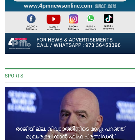
SPORTS
രാജിയില്ല, വിവാദത്തിനിടെ മാപ്പു പറഞ്ഞ്
മുഖംരക്ഷിക്കാൻ ഫിഫ പ്രസിഡന്റ്