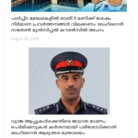
പാർപ്പിട മേഖലകളിൽ രാത്രി 9 മണിക്ക് ശേഷം
നിർമാണ പ്രവർത്തനങ്ങൾ വിലക്കണം: ബഹ്റൈൻ
സതേൺ മുൻസിപ്പൽ കൗൺസിൽ അംഗം
August 06, 2026
വ്യാജ ആപ്പുകൾക്കെതിരെ ജാഗ്രത വേണം:
പെർമിഷനുകൾ കർശനമായി പരിശോധിക്കാൻ
ബഹ്‌റൈൻ ആഭ്യന്തര മന്ത്രാലയം