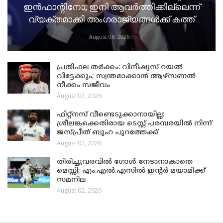
ഇൻഫാന്റിനോ; ഇനി ആവർത്തിക്കില്ലെന്ന്
വ്യക്തമാക്കി അംഗരാജ്യങ്ങൾക്ക് കത്ത്
August 06, 2026
പ്രതിഫല തർക്കം: വിനീഷ്യസ് റയൽ
വിട്ടേക്കും; സ്വന്തമാക്കാൻ ആഴ്സണൽ
നീക്കം സജീവം
August 03, 2026
ഫിറ്റ്നസ് വീണ്ടെടുക്കാനായില്ല:
ശ്രീലങ്കക്കെതിരായ ടെസ്റ്റ് പരമ്പരയിൽ നിന്ന്
ജസ്പ്രീത് ബുംറ പുറത്തേക്ക്
August 02, 2026
തിരിച്ചുവരവിൽ ഗോൾ നേടാനാകാതെ
മെസ്സി; എം.എൽ.എസിൽ ഇന്റർ മയാമിക്ക്
സമനില
August 02, 2026