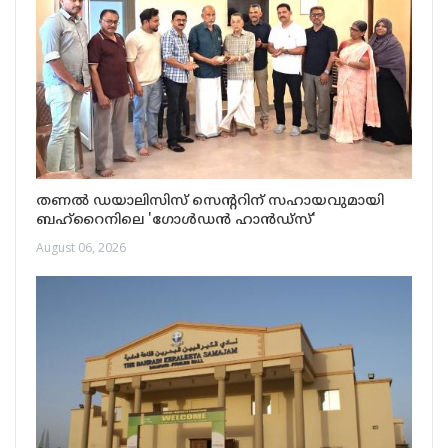
തണൽ ഡയാലിസിസ് സെന്ററിന് സഹായവുമായി
ബഹ്‌റൈനിലെ 'ഗോൾഡൻ ഹാൻഡ്‌സ്'
August 06, 2026