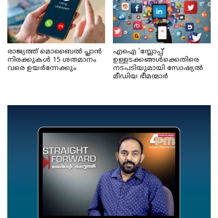
രാജ്യത്ത് മൊബൈൽ പ്ലാൻ
എഐ 'സ്ലോപ്പ്'
നിരക്കുകൾ 15 ശതമാനം
ഉള്ളടക്കങ്ങൾക്കെതിരെ
വരെ ഉയർന്നേക്കും
നടപടിയുമായി സോഷ്യൽ
മീഡിയ ഭീമന്മാർ