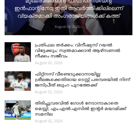
മുഖംരക്ഷിക്കാൻ ഫിഫ പ്രസിഡന്റ്
ഇൻഫാന്റിനോ; ഇനി ആവർത്തിക്കില്ലെന്ന്
വ്യക്തമാക്കി അംഗരാജ്യങ്ങൾക്ക് കത്ത്
August 06, 2026
പ്രതിഫല തർക്കം: വിനീഷ്യസ് റയൽ
വിട്ടേക്കും; സ്വന്തമാക്കാൻ ആഴ്സണൽ
നീക്കം സജീവം
August 03, 2026
ഫിറ്റ്നസ് വീണ്ടെടുക്കാനായില്ല:
ശ്രീലങ്കക്കെതിരായ ടെസ്റ്റ് പരമ്പരയിൽ നിന്ന്
ജസ്പ്രീത് ബുംറ പുറത്തേക്ക്
August 02, 2026
തിരിച്ചുവരവിൽ ഗോൾ നേടാനാകാതെ
മെസ്സി; എം.എൽ.എസിൽ ഇന്റർ മയാമിക്ക്
സമനില
August 02, 2026