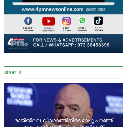
SPORTS
രാജിയില്ല, വിവാദത്തിനിടെ മാപ്പു പറഞ്ഞ്