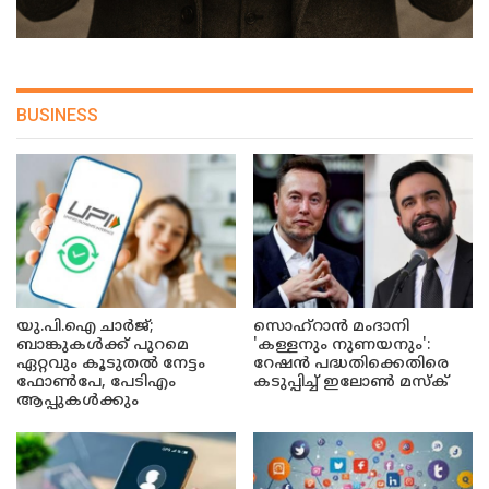
BUSINESS
യു.പി.ഐ ചാർജ്;
സൊഹ്റാൻ മംദാനി
ബാങ്കുകൾക്ക് പുറമെ
'കള്ളനും നുണയനും':
ഏറ്റവും കൂടുതൽ നേട്ടം
റേഷൻ പദ്ധതിക്കെതിരെ
ഫോൺപേ, പേടിഎം
കടുപ്പിച്ച് ഇലോൺ മസ്ക്
ആപ്പുകൾക്കും