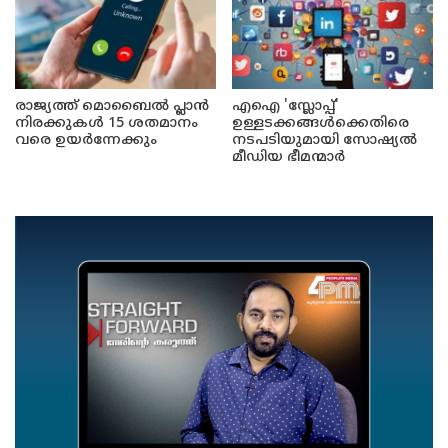
രാജ്യത്ത് മൊബൈൽ പ്ലാൻ
എഐ 'സ്ലോപ്പ്'
നിരക്കുകൾ 15 ശതമാനം
ഉള്ളടക്കങ്ങൾക്കെതിരെ
വരെ ഉയർന്നേക്കും
നടപടിയുമായി സോഷ്യൽ
മീഡിയ ഭീമന്മാർ