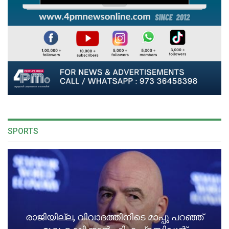
SPORTS
രാജിയില്ല, വിവാദത്തിനിടെ മാപ്പു പറഞ്ഞ്