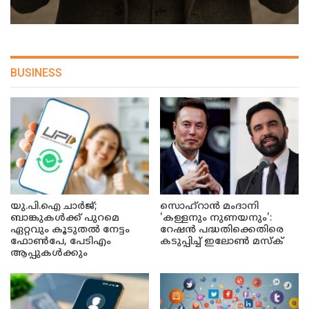
BUSINESS
യു.പി.ഐ ചാർജ്;
സൊഹ്റാൻ മംദാനി
ബാങ്കുകൾക്ക് പുറമെ
'കള്ളനും നുണയനും':
ഏറ്റവും കൂടുതൽ നേട്ടം
റേഷൻ പദ്ധതിക്കെതിരെ
ഫോൺപേ, പേടിഎം
കടുപ്പിച്ച് ഇലോൺ മസ്ക്
ആപ്പുകൾക്കും