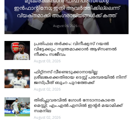
മുഖംരക്ഷിക്കാൻ ഫിഫ പ്രസിഡന്റ്
ഇൻഫാന്റിനോ; ഇനി ആവർത്തിക്കില്ലെന്ന്
വ്യക്തമാക്കി അംഗരാജ്യങ്ങൾക്ക് കത്ത്
August 06, 2026
പ്രതിഫല തർക്കം: വിനീഷ്യസ് റയൽ
വിട്ടേക്കും; സ്വന്തമാക്കാൻ ആഴ്സണൽ
നീക്കം സജീവം
August 03, 2026
ഫിറ്റ്നസ് വീണ്ടെടുക്കാനായില്ല:
ശ്രീലങ്കക്കെതിരായ ടെസ്റ്റ് പരമ്പരയിൽ നിന്ന്
ജസ്പ്രീത് ബുംറ പുറത്തേക്ക്
August 02, 2026
തിരിച്ചുവരവിൽ ഗോൾ നേടാനാകാതെ
മെസ്സി; എം.എൽ.എസിൽ ഇന്റർ മയാമിക്ക്
സമനില
August 02, 2026