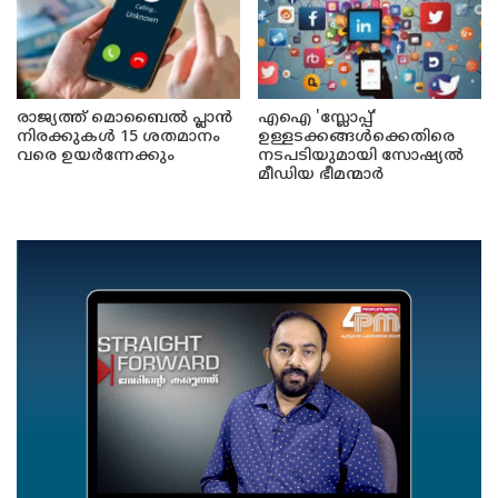
രാജ്യത്ത് മൊബൈൽ പ്ലാൻ
എഐ 'സ്ലോപ്പ്'
നിരക്കുകൾ 15 ശതമാനം
ഉള്ളടക്കങ്ങൾക്കെതിരെ
വരെ ഉയർന്നേക്കും
നടപടിയുമായി സോഷ്യൽ
മീഡിയ ഭീമന്മാർ