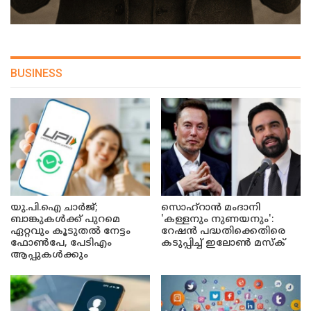
BUSINESS
യു.പി.ഐ ചാർജ്;
സൊഹ്റാൻ മംദാനി
ബാങ്കുകൾക്ക് പുറമെ
'കള്ളനും നുണയനും':
ഏറ്റവും കൂടുതൽ നേട്ടം
റേഷൻ പദ്ധതിക്കെതിരെ
ഫോൺപേ, പേടിഎം
കടുപ്പിച്ച് ഇലോൺ മസ്ക്
ആപ്പുകൾക്കും