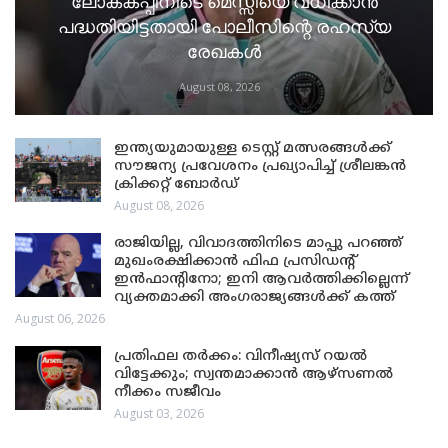
ലോകകപ്പിനിടെ മെസ്സിയെ വധിക്കാൻ
പദ്ധതിയിട്ടതായി പോലീസിന്റെ രഹസ്യ
രേഖകൾ
August 08, 2026
ഇന്ത്യയുമായുള്ള ടെസ്റ്റ് മത്സരങ്ങൾക്ക്
സൗജന്യ പ്രവേശനം പ്രഖ്യാപിച്ച് ശ്രീലങ്കൻ
ക്രിക്കറ്റ് ബോർഡ്
August 08, 2026
രാജിയില്ല, വിവാദത്തിനിടെ മാപ്പു പറഞ്ഞ്
മുഖംരക്ഷിക്കാൻ ഫിഫ പ്രസിഡന്റ്
ഇൻഫാന്റിനോ; ഇനി ആവർത്തിക്കില്ലെന്ന്
വ്യക്തമാക്കി അംഗരാജ്യങ്ങൾക്ക് കത്ത്
August 06, 2026
പ്രതിഫല തർക്കം: വിനീഷ്യസ് റയൽ
വിട്ടേക്കും; സ്വന്തമാക്കാൻ ആഴ്സണൽ
നീക്കം സജീവം
August 03, 2026