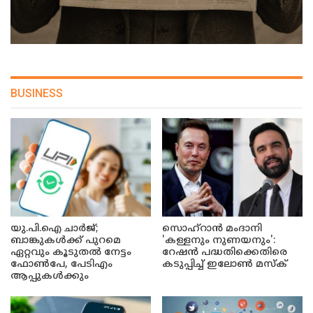
BUSINESS
യു.പി.ഐ ചാർജ്;
സൊഹ്റാൻ മംദാനി
ബാങ്കുകൾക്ക് പുറമെ
'കള്ളനും നുണയനും':
ഏറ്റവും കൂടുതൽ നേട്ടം
റേഷൻ പദ്ധതിക്കെതിരെ
ഫോൺപേ, പേടിഎം
കടുപ്പിച്ച് ഇലോൺ മസ്ക്
ആപ്പുകൾക്കും