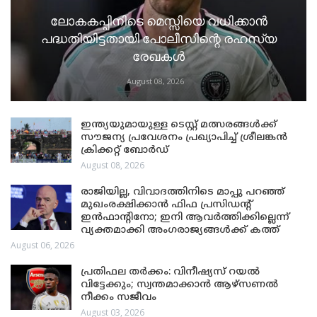
ലോകകപ്പിനിടെ മെസ്സിയെ വധിക്കാൻ
പദ്ധതിയിട്ടതായി പോലീസിന്റെ രഹസ്യ
രേഖകൾ
August 08, 2026
ഇന്ത്യയുമായുള്ള ടെസ്റ്റ് മത്സരങ്ങൾക്ക്
സൗജന്യ പ്രവേശനം പ്രഖ്യാപിച്ച് ശ്രീലങ്കൻ
ക്രിക്കറ്റ് ബോർഡ്
August 08, 2026
രാജിയില്ല, വിവാദത്തിനിടെ മാപ്പു പറഞ്ഞ്
മുഖംരക്ഷിക്കാൻ ഫിഫ പ്രസിഡന്റ്
ഇൻഫാന്റിനോ; ഇനി ആവർത്തിക്കില്ലെന്ന്
വ്യക്തമാക്കി അംഗരാജ്യങ്ങൾക്ക് കത്ത്
August 06, 2026
പ്രതിഫല തർക്കം: വിനീഷ്യസ് റയൽ
വിട്ടേക്കും; സ്വന്തമാക്കാൻ ആഴ്സണൽ
നീക്കം സജീവം
August 03, 2026