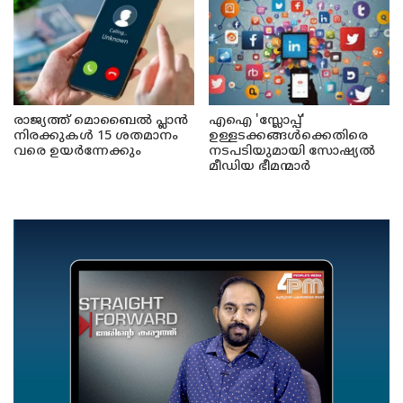
രാജ്യത്ത് മൊബൈൽ പ്ലാൻ
എഐ 'സ്ലോപ്പ്'
നിരക്കുകൾ 15 ശതമാനം
ഉള്ളടക്കങ്ങൾക്കെതിരെ
വരെ ഉയർന്നേക്കും
നടപടിയുമായി സോഷ്യൽ
മീഡിയ ഭീമന്മാർ