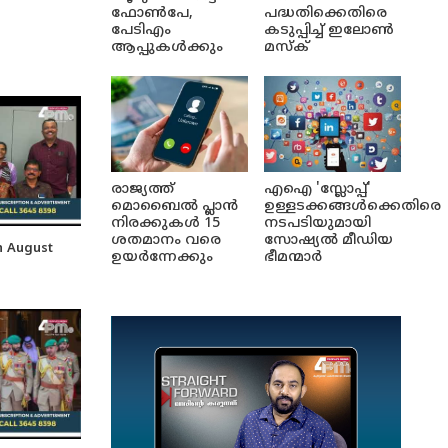
ഫോൺപേ,
പദ്ധതിക്കെതിരെ
പേടിഎം
കടുപ്പിച്ച് ഇലോൺ
ആപ്പുകൾക്കും
മസ്ക്
രാജ്യത്ത്
എഐ 'സ്ലോപ്പ്'
മൊബൈൽ പ്ലാൻ
ഉള്ളടക്കങ്ങൾക്കെതിരെ
നിരക്കുകൾ 15
നടപടിയുമായി
ശതമാനം വരെ
സോഷ്യൽ മീഡിയ
 August
ഉയർന്നേക്കും
ഭീമന്മാർ