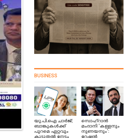
BUSINESS
യു.പി.ഐ ചാർജ്;
സൊഹ്റാൻ
ബാങ്കുകൾക്ക്
മംദാനി 'കള്ളനും
പുറമെ ഏറ്റവും
നുണയനും':
കൂടുതൽ നേട്ടം
റേഷൻ