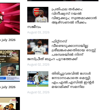
പ്രതിഫല തർക്കം:
വിനീഷ്യസ് റയൽ
വിട്ടേക്കും; സ്വന്തമാക്കാൻ
ആഴ്സണൽ നീക്കം
സജീവം
August 03, 2026
july 2026
ഫിറ്റ്നസ്
വീണ്ടെടുക്കാനായില്ല:
ശ്രീലങ്കക്കെതിരായ ടെസ്റ്റ്
പരമ്പരയിൽ നിന്ന്
ജസ്പ്രീത് ബുംറ പുറത്തേക്ക്
August 02, 2026
തിരിച്ചുവരവിൽ ഗോൾ
നേടാനാകാതെ മെസ്സി;
എം.എൽ.എസിൽ ഇന്റർ
മയാമിക്ക് സമനില
july 2026
August 02, 2026