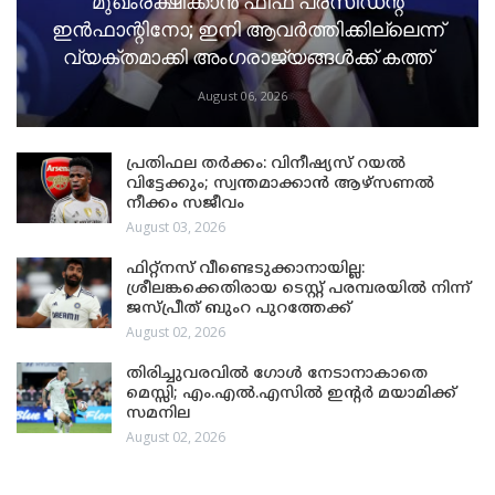
മുഖംരക്ഷിക്കാൻ ഫിഫ പ്രസിഡന്റ്
ഇൻഫാന്റിനോ; ഇനി ആവർത്തിക്കില്ലെന്ന്
വ്യക്തമാക്കി അംഗരാജ്യങ്ങൾക്ക് കത്ത്
August 06, 2026
പ്രതിഫല തർക്കം: വിനീഷ്യസ് റയൽ
വിട്ടേക്കും; സ്വന്തമാക്കാൻ ആഴ്സണൽ
നീക്കം സജീവം
August 03, 2026
ഫിറ്റ്നസ് വീണ്ടെടുക്കാനായില്ല:
ശ്രീലങ്കക്കെതിരായ ടെസ്റ്റ് പരമ്പരയിൽ നിന്ന്
ജസ്പ്രീത് ബുംറ പുറത്തേക്ക്
August 02, 2026
തിരിച്ചുവരവിൽ ഗോൾ നേടാനാകാതെ
മെസ്സി; എം.എൽ.എസിൽ ഇന്റർ മയാമിക്ക്
സമനില
August 02, 2026