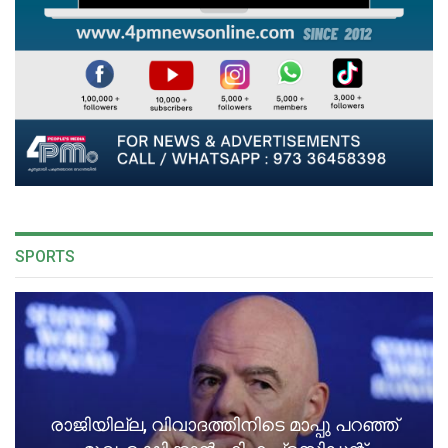
SPORTS
രാജിയില്ല, വിവാദത്തിനിടെ മാപ്പു പറഞ്ഞ്