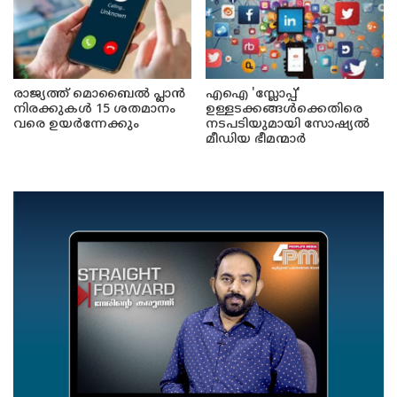
രാജ്യത്ത് മൊബൈൽ പ്ലാൻ
എഐ 'സ്ലോപ്പ്'
നിരക്കുകൾ 15 ശതമാനം
ഉള്ളടക്കങ്ങൾക്കെതിരെ
വരെ ഉയർന്നേക്കും
നടപടിയുമായി സോഷ്യൽ
മീഡിയ ഭീമന്മാർ