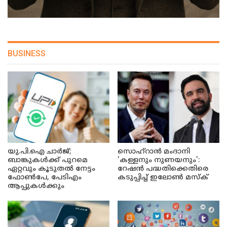
BUSINESS
യു.പി.ഐ ചാർജ്;
സൊഹ്റാൻ മംദാനി
ബാങ്കുകൾക്ക് പുറമെ
'കള്ളനും നുണയനും':
ഏറ്റവും കൂടുതൽ നേട്ടം
റേഷൻ പദ്ധതിക്കെതിരെ
ഫോൺപേ, പേടിഎം
കടുപ്പിച്ച് ഇലോൺ മസ്ക്
ആപ്പുകൾക്കും