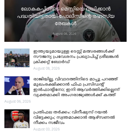
ലോകകപ്പിനിടെ മെസ്സിയെ വധിക്കാൻ
പദ്ധതിയിട്ടതായി പോലീസിന്റെ രഹസ്യ
രേഖകൾ
August 08, 2026
ഇന്ത്യയുമായുള്ള ടെസ്റ്റ് മത്സരങ്ങൾക്ക്
സൗജന്യ പ്രവേശനം പ്രഖ്യാപിച്ച് ശ്രീലങ്കൻ
ക്രിക്കറ്റ് ബോർഡ്
August 08, 2026
രാജിയില്ല, വിവാദത്തിനിടെ മാപ്പു പറഞ്ഞ്
മുഖംരക്ഷിക്കാൻ ഫിഫ പ്രസിഡന്റ്
ഇൻഫാന്റിനോ; ഇനി ആവർത്തിക്കില്ലെന്ന്
വ്യക്തമാക്കി അംഗരാജ്യങ്ങൾക്ക് കത്ത്
August 06, 2026
പ്രതിഫല തർക്കം: വിനീഷ്യസ് റയൽ
വിട്ടേക്കും; സ്വന്തമാക്കാൻ ആഴ്സണൽ
നീക്കം സജീവം
August 03, 2026