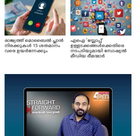
രാജ്യത്ത് മൊബൈൽ പ്ലാൻ
എഐ 'സ്ലോപ്പ്'
നിരക്കുകൾ 15 ശതമാനം
ഉള്ളടക്കങ്ങൾക്കെതിരെ
വരെ ഉയർന്നേക്കും
നടപടിയുമായി സോഷ്യൽ
മീഡിയ ഭീമന്മാർ