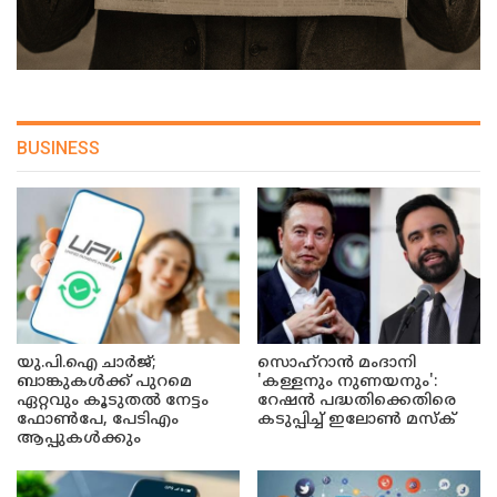
BUSINESS
യു.പി.ഐ ചാർജ്;
സൊഹ്റാൻ മംദാനി
ബാങ്കുകൾക്ക് പുറമെ
'കള്ളനും നുണയനും':
ഏറ്റവും കൂടുതൽ നേട്ടം
റേഷൻ പദ്ധതിക്കെതിരെ
ഫോൺപേ, പേടിഎം
കടുപ്പിച്ച് ഇലോൺ മസ്ക്
ആപ്പുകൾക്കും