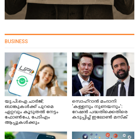
BUSINESS
യു.പി.ഐ ചാർജ്;
സൊഹ്റാൻ മംദാനി
ബാങ്കുകൾക്ക് പുറമെ
'കള്ളനും നുണയനും':
ഏറ്റവും കൂടുതൽ നേട്ടം
റേഷൻ പദ്ധതിക്കെതിരെ
ഫോൺപേ, പേടിഎം
കടുപ്പിച്ച് ഇലോൺ മസ്ക്
ആപ്പുകൾക്കും