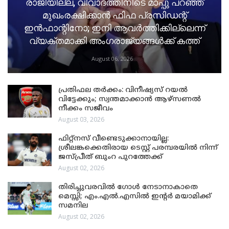
രാജിയില്ല, വിവാദത്തിനിടെ മാപ്പു പറഞ്ഞ്
മുഖംരക്ഷിക്കാൻ ഫിഫ പ്രസിഡന്റ്
ഇൻഫാന്റിനോ; ഇനി ആവർത്തിക്കില്ലെന്ന്
വ്യക്തമാക്കി അംഗരാജ്യങ്ങൾക്ക് കത്ത്
August 06, 2026
പ്രതിഫല തർക്കം: വിനീഷ്യസ് റയൽ
വിട്ടേക്കും; സ്വന്തമാക്കാൻ ആഴ്സണൽ
നീക്കം സജീവം
August 03, 2026
ഫിറ്റ്നസ് വീണ്ടെടുക്കാനായില്ല:
ശ്രീലങ്കക്കെതിരായ ടെസ്റ്റ് പരമ്പരയിൽ നിന്ന്
ജസ്പ്രീത് ബുംറ പുറത്തേക്ക്
August 02, 2026
തിരിച്ചുവരവിൽ ഗോൾ നേടാനാകാതെ
മെസ്സി; എം.എൽ.എസിൽ ഇന്റർ മയാമിക്ക്
സമനില
August 02, 2026