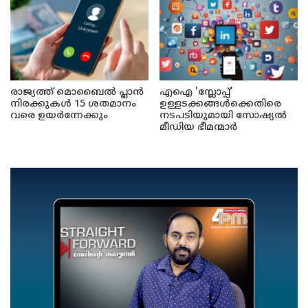
രാജ്യത്ത് മൊബൈൽ പ്ലാൻ
എഐ 'സ്ലോപ്പ്'
നിരക്കുകൾ 15 ശതമാനം
ഉള്ളടക്കങ്ങൾക്കെതിരെ
വരെ ഉയർന്നേക്കും
നടപടിയുമായി സോഷ്യൽ
മീഡിയ ഭീമന്മാർ